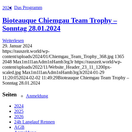
Das Programm
2024
Bioteauque Chiemgau Team Trophy –
Sonntag 28.01.2024
Weiterlesen
29. Januar 2024
https://rauszeit.world/wp-
content/uploads/2024/01/Chiemgau_Team_Trophy_368.jpg
1365
2048
Max1m1l1anAdm1nHamb3rg3r
https://rauszeit.world/wp-
content/uploads/2022/11/Website_Header_23_11_1200px-
scaled.jpg
Max1m1l1anAdm1nHamb3rg3r
2024-01-29
11:20:05
2024-02-02 11:49:29
Bioteauque Chiemgau Team Trophy –
Sonntag 28.01.2024
Seiten
Anmeldung
2024
2025
2026
24h Langlauf Rennen
AGB