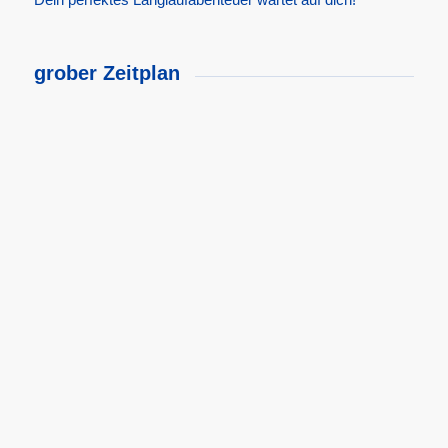
grober Zeitplan
Opening Gelände
Skating + Klassik
für Einsteiger
für Fortgeschrittene