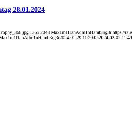
tag 28.01.2024
_Trophy_368.jpg
1365
2048
Max1m1l1anAdm1nHamb3rg3r
https://ra
Max1m1l1anAdm1nHamb3rg3r
2024-01-29 11:20:05
2024-02-02 11:49