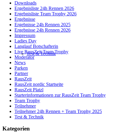
Downloads
Ergebnisliste 24h Rennen 2026
Ergebnisliste Team Trophy 2026
Ergebnisse
Ergebnisse 24h Rennen 2025
Ergebnisse 24h Rennen 2026
Impressum
Ladies Day
Langlauf Botschafterin
Live RausZeit Team Trophy
Test & Technik
Moderator
News
Parken
Partner
RausZeit
RausZeit nordic Startseite
RausZeit Platzl
Starterinformationen zur RausZeit Team Trophy
Team Trophy
Teilnehmer
Teilnehmer 24h Rennen + Team Trophy 2025
Test & Technik
Kategorien