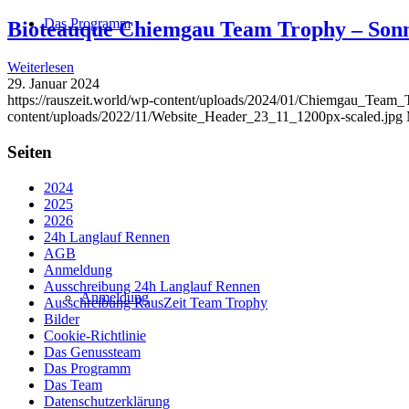
Das Programm
Bioteauque Chiemgau Team Trophy – Sonn
Weiterlesen
29. Januar 2024
https://rauszeit.world/wp-content/uploads/2024/01/Chiemgau_Team
content/uploads/2022/11/Website_Header_23_11_1200px-scaled.jpg
Seiten
2024
2025
2026
24h Langlauf Rennen
AGB
Anmeldung
Ausschreibung 24h Langlauf Rennen
Anmeldung
Ausschreibung RausZeit Team Trophy
Bilder
Cookie-Richtlinie
Das Genussteam
Das Programm
Das Team
Datenschutzerklärung