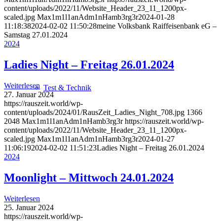
content/uploads/2022/11/Website_Header_23_11_1200px-
scaled.jpg
Max1m1l1anAdm1nHamb3rg3r
2024-01-28
11:18:38
2024-02-02 11:50:28
meine Volksbank Raiffeisenbank eG –
Samstag 27.01.2024
2024
Ladies Night – Freitag 26.01.2024
Weiterlesen
Test & Technik
27. Januar 2024
https://rauszeit.world/wp-
content/uploads/2024/01/RausZeit_Ladies_Night_708.jpg
1366
2048
Max1m1l1anAdm1nHamb3rg3r
https://rauszeit.world/wp-
content/uploads/2022/11/Website_Header_23_11_1200px-
scaled.jpg
Max1m1l1anAdm1nHamb3rg3r
2024-01-27
11:06:19
2024-02-02 11:51:23
Ladies Night – Freitag 26.01.2024
2024
Moonlight – Mittwoch 24.01.2024
Weiterlesen
25. Januar 2024
https://rauszeit.world/wp-