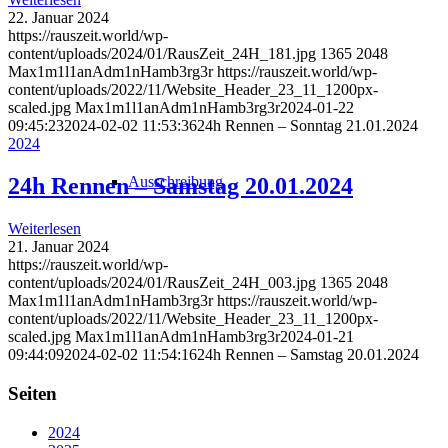
22. Januar 2024
https://rauszeit.world/wp-
content/uploads/2024/01/RausZeit_24H_181.jpg
1365
2048
Max1m1l1anAdm1nHamb3rg3r
https://rauszeit.world/wp-
content/uploads/2022/11/Website_Header_23_11_1200px-
scaled.jpg
Max1m1l1anAdm1nHamb3rg3r
2024-01-22
09:45:23
2024-02-02 11:53:36
24h Rennen – Sonntag 21.01.2024
2024
Ausschreibung
24h Rennen – Samstag 20.01.2024
Weiterlesen
21. Januar 2024
https://rauszeit.world/wp-
content/uploads/2024/01/RausZeit_24H_003.jpg
1365
2048
Max1m1l1anAdm1nHamb3rg3r
https://rauszeit.world/wp-
content/uploads/2022/11/Website_Header_23_11_1200px-
scaled.jpg
Max1m1l1anAdm1nHamb3rg3r
2024-01-21
09:44:09
2024-02-02 11:54:16
24h Rennen – Samstag 20.01.2024
Seiten
2024