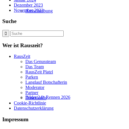
Dezember 2023
November 2023
Ausschreibung
Suche
Wer ist Rauszeit?
RausZeit
Das Genussteam
Das Team
RausZeit Platzl
Parken
Langlauf Botschafterin
Moderator
Partner
Bilder 24h Rennen 2026
Downloads
Cookie-Richtlinie
Datenschutzerklärung
Impressum