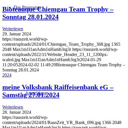
Das Programm
Bioteauque Chiemgau Team Trophy –
Sonntag 28.01.2024
Weiterlesen
29. Januar 2024
https://rauszeit.world/wp-
content/uploads/2024/01/Chiemgau_Team_Trophy_368.jpg
1365
2048
Max1m1l1anAdm1nHamb3rg3r
https://rauszeit.world/wp-
content/uploads/2022/11/Website_Header_23_11_1200px-
scaled.jpg
Max1m1l1anAdm1nHamb3rg3r
2024-01-29
11:20:05
2024-02-02 11:49:29
Bioteauque Chiemgau Team Trophy –
Sonntag 28.01.2024
2024
meine Volksbank Raiffeisenbank eG –
Anmeldung
Samstag 27.01.2024
Weiterlesen
28. Januar 2024
https://rauszeit.world/wp-
content/uploads/2024/01/RausZeit_VR_Bank_096.jpg
1366
2048
Max1m1l1anAdm1nHamb3rg3r
https://rauszeit.world/wp-