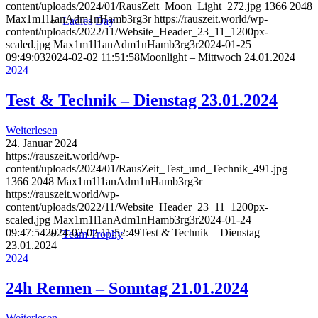
content/uploads/2024/01/RausZeit_Moon_Light_272.jpg
1366
2048
Max1m1l1anAdm1nHamb3rg3r
https://rauszeit.world/wp-
Ladies Day
content/uploads/2022/11/Website_Header_23_11_1200px-
scaled.jpg
Max1m1l1anAdm1nHamb3rg3r
2024-01-25
09:49:03
2024-02-02 11:51:58
Moonlight – Mittwoch 24.01.2024
2024
Test & Technik – Dienstag 23.01.2024
Weiterlesen
24. Januar 2024
https://rauszeit.world/wp-
content/uploads/2024/01/RausZeit_Test_und_Technik_491.jpg
1366
2048
Max1m1l1anAdm1nHamb3rg3r
https://rauszeit.world/wp-
content/uploads/2022/11/Website_Header_23_11_1200px-
scaled.jpg
Max1m1l1anAdm1nHamb3rg3r
2024-01-24
09:47:54
2024-02-02 11:52:49
Test & Technik – Dienstag
Team Trophy
23.01.2024
2024
24h Rennen – Sonntag 21.01.2024
Weiterlesen