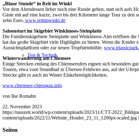
„Blaue Stunde“ in Reit im Winkl
Vor dem Abendessen lieber noch eine Runde gehen, statt sich aufs H
Gäste mit auf eine kurze, zwei bis drei Kilometer lange Tour zu den
zehn Euro.
www.reitimwinkl.de
Saisonstart im Skigebiet Winklmoos-Steinplatte
Die Familienskigebiete Steinplatte und Winklmoos-Alm eröffnen die 
hat das große Skigebiet viele Highlights zu bieten. Wenn die Kinder
Aussichtsplattform oder zur neuen Tropfsteinhöhle.
www.triassicpark.
Test & Technik
Winterwanderung am Chiemsee
Einige Strecken entlang des Chiemseeufers eignen sich besonders gut
Touren, etwa vom Strandbad in Übersee-Feldwies aus, auf der Uferp
Strecke gibt es auch im Winter Einkehrmöglichkeiten.
www.chiemsee-chiemgau.info
von Ilse Romahn
22. November 2023
https://rauszeit.world/wp-content/uploads/2023/11/CTT-2022_Bildqu
content/uploads/2022/11/Website_Header_23_11_1200px-scaled.jpg
Seiten