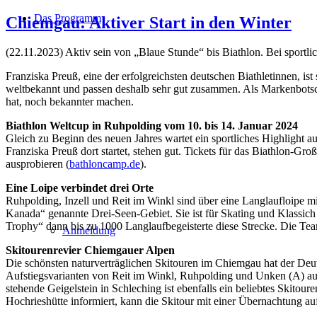
Das Programm
Chiemgau: Aktiver Start in den Winter
(22.11.2023) Aktiv sein von „Blaue Stunde“ bis Biathlon. Bei sportlic
Franziska Preuß, eine der erfolgreichsten deutschen Biathletinnen, i
weltbekannt und passen deshalb sehr gut zusammen. Als Markenbotscha
hat, noch bekannter machen.
Biathlon Weltcup in Ruhpolding vom 10. bis 14. Januar 2024
Gleich zu Beginn des neuen Jahres wartet ein sportliches Highlight 
Franziska Preuß dort startet, stehen gut. Tickets für das Biathlon-Gro
ausprobieren (
bathloncamp.de
).
Eine Loipe verbindet drei Orte
Ruhpolding, Inzell und Reit im Winkl sind über eine Langlaufloipe 
Kanada“ genannte Drei-Seen-Gebiet. Sie ist für Skating und Klassic
Trophy“ dann bis zu 1000 Langlaufbegeisterte diese Strecke. Die Tea
Anmeldung
Skitourenrevier Chiemgauer Alpen
Die schönsten naturverträglichen Skitouren im Chiemgau hat der Deu
Aufstiegsvarianten von Reit im Winkl, Ruhpolding und Unken (A) aus
stehende Geigelstein in Schleching ist ebenfalls ein beliebtes Skito
Hochrieshütte informiert, kann die Skitour mit einer Übernachtung a