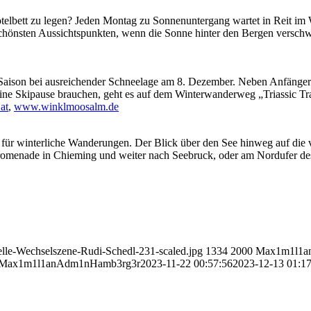
otelbett zu legen? Jeden Montag zu Sonnenuntergang wartet in Reit im
 schönsten Aussichtspunkten, wenn die Sonne hinter den Bergen verschw
Saison bei ausreichender Schneelage am 8. Dezember. Neben Anfängerp
 eine Skipause brauchen, geht es auf dem Winterwanderweg „Triassic Tra
at
,
www.winklmoosalm.de
 für winterliche Wanderungen. Der Blick über den See hinweg auf die v
romenade in Chieming und weiter nach Seebruck, oder am Nordufer des
elle-Wechselszene-Rudi-Schedl-231-scaled.jpg
1334
2000
Max1m1l1a
Max1m1l1anAdm1nHamb3rg3r
2023-11-22 00:57:56
2023-12-13 01:17