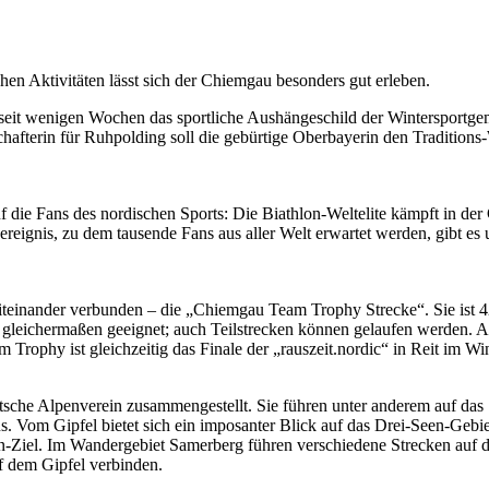
hen Aktivitäten lässt sich der Chiemgau besonders gut erleben.
st seit wenigen Wochen das sportliche Aushängeschild der Wintersportg
fterin für Ruhpolding soll die gebürtige Oberbayerin den Traditions-
auf die Fans des nordischen Sports: Die Biathlon-Weltelite kämpft in 
ßereignis, zu dem tausende Fans aus aller Welt erwartet werden, gibt es
miteinander verbunden – die „Chiemgau Team Trophy Strecke“. Sie ist 4
h gleichermaßen geeignet; auch Teilstrecken können gelaufen werden.
m Trophy ist gleichzeitig das Finale der „rauszeit.nordic“ in Reit im 
tsche Alpenverein zusammengestellt. Sie führen unter anderem auf das
. Vom Gipfel bietet sich ein imposanter Blick auf das Drei-Seen-Gebi
uren-Ziel. Im Wandergebiet Samerberg führen verschiedene Strecken auf 
uf dem Gipfel verbinden.