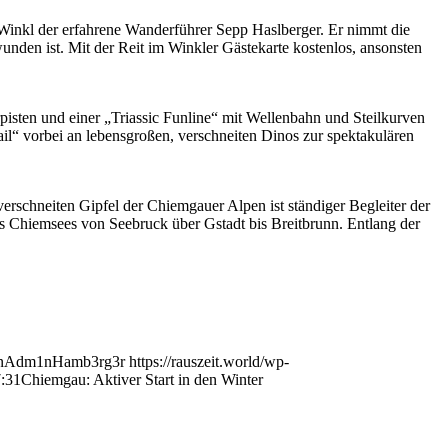
 Winkl der erfahrene Wanderführer Sepp Haslberger. Er nimmt die
unden ist. Mit der Reit im Winkler Gästekarte kostenlos, ansonsten
isten und einer „Triassic Funline“ mit Wellenbahn und Steilkurven
il“ vorbei an lebensgroßen, verschneiten Dinos zur spektakulären
erschneiten Gipfel der Chiemgauer Alpen ist ständiger Begleiter der
 Chiemsees von Seebruck über Gstadt bis Breitbrunn. Entlang der
nAdm1nHamb3rg3r
https://rauszeit.world/wp-
:31
Chiemgau: Aktiver Start in den Winter