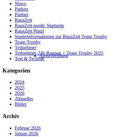
News
Parken
Partner
RausZeit
RausZeit nordic Startseite
RausZeit Platzl
Starterinformationen zur RausZeit Team Trophy
Team Trophy
Teilnehmer
Teilnehmer 24h Rennen + Team Trophy 2025
Ausschreibung
Test & Technik
Kategorien
2024
2025
2026
Aktuelles
Bilder
Archiv
Februar 2026
Januar 2026