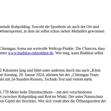
emeinde Ruhpolding. Sowohl die Sportlerin als auch der Ort sind
Wintersportort, in dem sie selbst schon sieben Medaillen gewonnen
der Chiemgau Arena um wertvolle Weltcup-Punkte. Die Chancen, dass
 unter
www.biathlon-ruhpolding.de
. Wer mag, kann Biathlon selbst
2 Kilometer lang und führt unter anderem durch das auch „Klein
 Am Sonntag, 28. Januar 2024, stürmen bei der „Chiemgau Team
Winkl mit 24-Stunden-Rennen, Technik-Test und vielem mehr.
 1.778 Meter hohe Dürrnbachhorn – mit drei verschiedenen
et zwischen Ruhpolding und Reit im Winkl. Der unter Naturschutz
den Gipfel der Hochries. Wer sich vorab über die Öffnungszeiten der