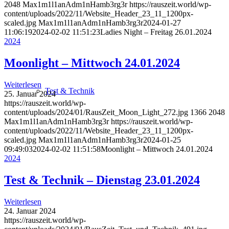
2048
Max1m1l1anAdm1nHamb3rg3r
https://rauszeit.world/wp-
content/uploads/2022/11/Website_Header_23_11_1200px-
scaled.jpg
Max1m1l1anAdm1nHamb3rg3r
2024-01-27
11:06:19
2024-02-02 11:51:23
Ladies Night – Freitag 26.01.2024
2024
Moonlight – Mittwoch 24.01.2024
Weiterlesen
Test & Technik
25. Januar 2024
https://rauszeit.world/wp-
content/uploads/2024/01/RausZeit_Moon_Light_272.jpg
1366
2048
Max1m1l1anAdm1nHamb3rg3r
https://rauszeit.world/wp-
content/uploads/2022/11/Website_Header_23_11_1200px-
scaled.jpg
Max1m1l1anAdm1nHamb3rg3r
2024-01-25
09:49:03
2024-02-02 11:51:58
Moonlight – Mittwoch 24.01.2024
2024
Test & Technik – Dienstag 23.01.2024
Weiterlesen
24. Januar 2024
https://rauszeit.world/wp-