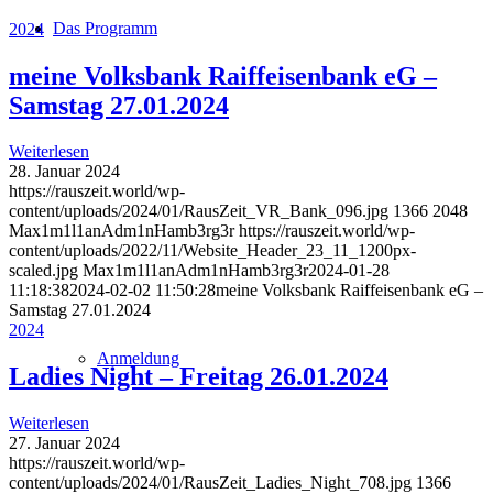
Das Programm
2024
meine Volksbank Raiffeisenbank eG –
Samstag 27.01.2024
Weiterlesen
28. Januar 2024
https://rauszeit.world/wp-
content/uploads/2024/01/RausZeit_VR_Bank_096.jpg
1366
2048
Max1m1l1anAdm1nHamb3rg3r
https://rauszeit.world/wp-
content/uploads/2022/11/Website_Header_23_11_1200px-
scaled.jpg
Max1m1l1anAdm1nHamb3rg3r
2024-01-28
11:18:38
2024-02-02 11:50:28
meine Volksbank Raiffeisenbank eG –
Samstag 27.01.2024
2024
Anmeldung
Ladies Night – Freitag 26.01.2024
Weiterlesen
27. Januar 2024
https://rauszeit.world/wp-
content/uploads/2024/01/RausZeit_Ladies_Night_708.jpg
1366