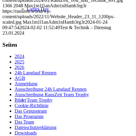
content/uploads/2024/01/RausZeit_Test_und_Technik_491.jpg
1366
2048
Max1m1l1anAdm1nHamb3rg3r
Ladies Day
https://rauszeit.world/wp-
content/uploads/2022/11/Website_Header_23_11_1200px-
scaled.jpg
Max1m1l1anAdm1nHamb3rg3r
2024-01-24
09:47:54
2024-02-02 11:52:49
Test & Technik – Dienstag
23.01.2024
Seiten
2024
2025
2026
24h Langlauf Rennen
AGB
Anmeldung
Ausschreibung 24h Langlauf Rennen
Ausschreibung RausZeit Team Trophy
Team Trophy
Bilder
Cookie-Richtlinie
Das Genussteam
Das Programm
Das Team
Datenschutzerklärung
Downloads