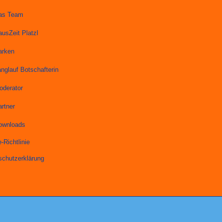
as Team
ausZeit Platzl
arken
anglauf Botschafterin
oderator
artner
ownloads
-Richtlinie
schutzerklärung