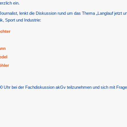
rzlich ein.
rnalist, lenkt die Diskussion rund um das Thema „Langlauf jetzt un
k, Sport und Industrie:
echter
ann
edel
öhler
.00 Uhr bei der Fachdiskussion akGv teilzunehmen und sich mit Frage