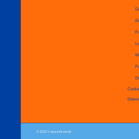
D
R
P
L
M
P
D
Cookie
Daten
© 2023 I rauszeit.world