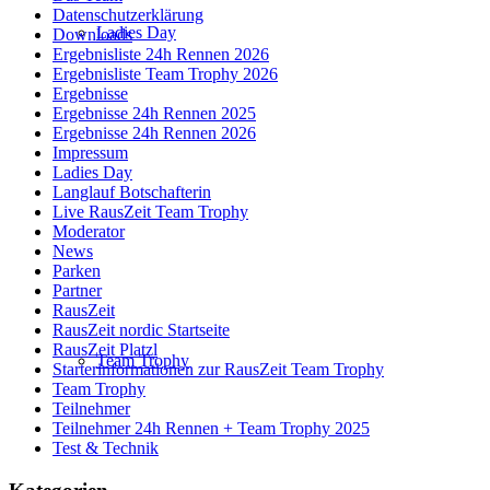
Datenschutzerklärung
Ladies Day
Downloads
Ergebnisliste 24h Rennen 2026
Ergebnisliste Team Trophy 2026
Ergebnisse
Ergebnisse 24h Rennen 2025
Ergebnisse 24h Rennen 2026
Impressum
Ladies Day
Langlauf Botschafterin
Live RausZeit Team Trophy
Moderator
News
Parken
Partner
RausZeit
RausZeit nordic Startseite
RausZeit Platzl
Team Trophy
Starterinformationen zur RausZeit Team Trophy
Team Trophy
Teilnehmer
Teilnehmer 24h Rennen + Team Trophy 2025
Test & Technik