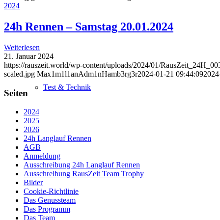
2024
24h Rennen – Samstag 20.01.2024
Weiterlesen
21. Januar 2024
https://rauszeit.world/wp-content/uploads/2024/01/RausZeit_24H_00
scaled.jpg
Max1m1l1anAdm1nHamb3rg3r
2024-01-21 09:44:09
2024
Test & Technik
Seiten
2024
2025
2026
24h Langlauf Rennen
AGB
Anmeldung
Ausschreibung 24h Langlauf Rennen
Ausschreibung RausZeit Team Trophy
Bilder
Cookie-Richtlinie
Das Genussteam
Das Programm
Das Team