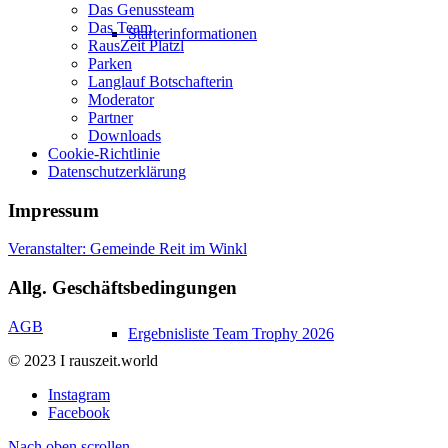
Das Genussteam
Das Team
Starterinformationen
RausZeit Platzl
Parken
Langlauf Botschafterin
Moderator
Partner
Downloads
Cookie-Richtlinie
Datenschutzerklärung
Impressum
Veranstalter: Gemeinde Reit im Winkl
Allg. Geschäftsbedingungen
AGB
Ergebnisliste Team Trophy 2026
© 2023 I rauszeit.world
Instagram
Facebook
Nach oben scrollen