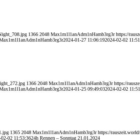
Night_708.jpg
1366
2048
Max1m1l1anAdm1nHamb3rg3r
https://raus
Max1m1l1anAdm1nHamb3rg3r
2024-01-27 11:06:19
2024-02-02 11:51
ight_272.jpg
1366
2048
Max1m1l1anAdm1nHamb3rg3r
https://rausz
Max1m1l1anAdm1nHamb3rg3r
2024-01-25 09:49:03
2024-02-02 11:51
1.jpg
1365
2048
Max1m1l1anAdm1nHamb3rg3r
https://rauszeit.wo
-02-02 11:53:36
24h Rennen – Sonntag 21.01.2024