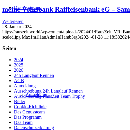
Das Programm
meine Volksbank Raiffeisenbank eG – Sam
Weiterlesen
28. Januar 2024
https://rauszeit.world/wp-content/uploads/2024/01/RausZeit_VR_Ba
scaled.jpg
Max1m1l1anAdm1nHamb3rg3r
2024-01-28 11:18:38
2024-
Seiten
2024
2025
2026
24h Langlauf Rennen
AGB
Anmeldung
Ausschreibung 24h Langlauf Rennen
Anmeldung
Ausschreibung RausZeit Team Trophy
Bilder
Cookie-Richtlinie
Das Genussteam
Das Programm
Das Team
Datenschutzerklärung