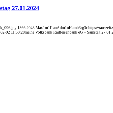
stag 27.01.2024
nk_096.jpg
1366
2048
Max1m1l1anAdm1nHamb3rg3r
https://rausze
02-02 11:50:28
meine Volksbank Raiffeisenbank eG – Samstag 27.01.