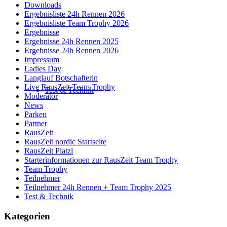
Downloads
Ergebnisliste 24h Rennen 2026
Ergebnisliste Team Trophy 2026
Ergebnisse
Ergebnisse 24h Rennen 2025
Ergebnisse 24h Rennen 2026
Impressum
Ladies Day
Langlauf Botschafterin
Live RausZeit Team Trophy
Test & Technik
Moderator
News
Parken
Partner
RausZeit
RausZeit nordic Startseite
RausZeit Platzl
Starterinformationen zur RausZeit Team Trophy
Team Trophy
Teilnehmer
Teilnehmer 24h Rennen + Team Trophy 2025
Test & Technik
Kategorien