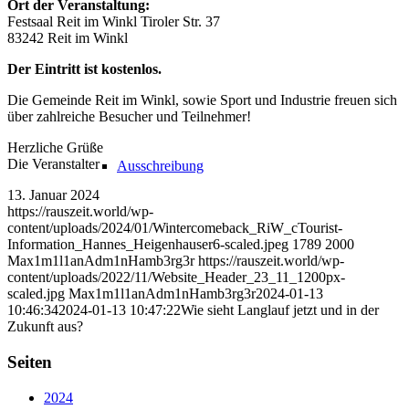
Ort der Veranstaltung:
Festsaal Reit im Winkl Tiroler Str. 37
83242 Reit im Winkl
Der Eintritt ist kostenlos.
Die Gemeinde Reit im Winkl, sowie Sport und Industrie freuen sich
über zahlreiche Besucher und Teilnehmer!
Herzliche Grüße
Die Veranstalter
Ausschreibung
13. Januar 2024
https://rauszeit.world/wp-
content/uploads/2024/01/Wintercomeback_RiW_cTourist-
Information_Hannes_Heigenhauser6-scaled.jpeg
1789
2000
Max1m1l1anAdm1nHamb3rg3r
https://rauszeit.world/wp-
content/uploads/2022/11/Website_Header_23_11_1200px-
scaled.jpg
Max1m1l1anAdm1nHamb3rg3r
2024-01-13
10:46:34
2024-01-13 10:47:22
Wie sieht Langlauf jetzt und in der
Zukunft aus?
Seiten
2024