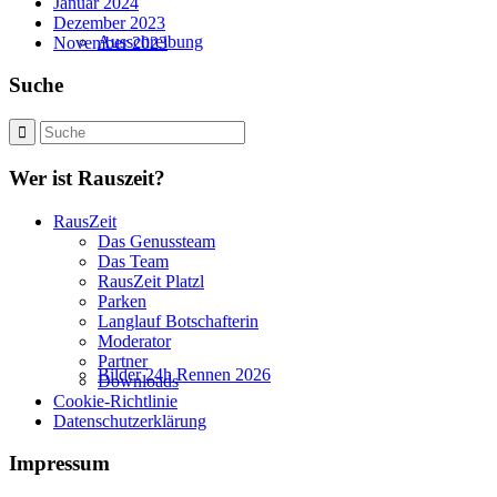
Januar 2024
Dezember 2023
Ausschreibung
November 2023
Suche
Wer ist Rauszeit?
RausZeit
Das Genussteam
Das Team
RausZeit Platzl
Parken
Langlauf Botschafterin
Moderator
Partner
Bilder 24h Rennen 2026
Downloads
Cookie-Richtlinie
Datenschutzerklärung
Impressum