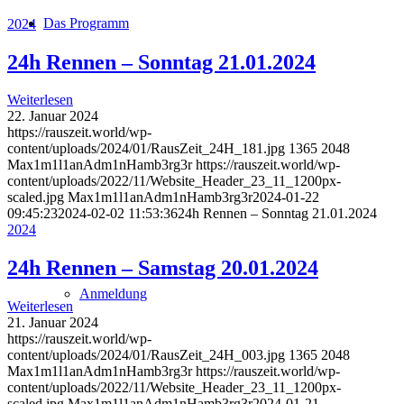
Das Programm
2024
24h Rennen – Sonntag 21.01.2024
Weiterlesen
22. Januar 2024
https://rauszeit.world/wp-
content/uploads/2024/01/RausZeit_24H_181.jpg
1365
2048
Max1m1l1anAdm1nHamb3rg3r
https://rauszeit.world/wp-
content/uploads/2022/11/Website_Header_23_11_1200px-
scaled.jpg
Max1m1l1anAdm1nHamb3rg3r
2024-01-22
09:45:23
2024-02-02 11:53:36
24h Rennen – Sonntag 21.01.2024
2024
24h Rennen – Samstag 20.01.2024
Anmeldung
Weiterlesen
21. Januar 2024
https://rauszeit.world/wp-
content/uploads/2024/01/RausZeit_24H_003.jpg
1365
2048
Max1m1l1anAdm1nHamb3rg3r
https://rauszeit.world/wp-
content/uploads/2022/11/Website_Header_23_11_1200px-
scaled.jpg
Max1m1l1anAdm1nHamb3rg3r
2024-01-21