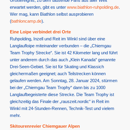
Großereignis, zu dem tausende Fans aus aller Welt
erwartet werden, gibt es unter
www.biathlon-ruhpolding.de
.
Wer mag, kann Biathlon selbst ausprobieren
(
bathloncamp.de
).
Eine Loipe verbindet drei Orte
Ruhpolding, Inzell und Reit im Winkl sind über eine
Langlaufloipe miteinander verbunden – die „Chiemgau
Team Trophy Strecke“. Sie ist 42 Kilometer lang und führt
unter anderem durch das auch „Klein Kanada“ genannte
Drei-Seen-Gebiet. Sie ist für Skating und Klassich
gleichermaßen geeignet; auch Teilstrecken können
gelaufen werden. Am Sonntag, 28. Januar 2024, stürmen
bei der „Chiemgau Team Trophy“ dann bis zu 1000
Langlaufbegeisterte diese Strecke. Die Team Trophy ist
gleichzeitig das Finale der „rauszeit.nordic“ in Reit im
Winkl mit 24-Stunden-Rennen, Technik-Test und vielem
mehr.
Skitourenrevier Chiemgauer Alpen