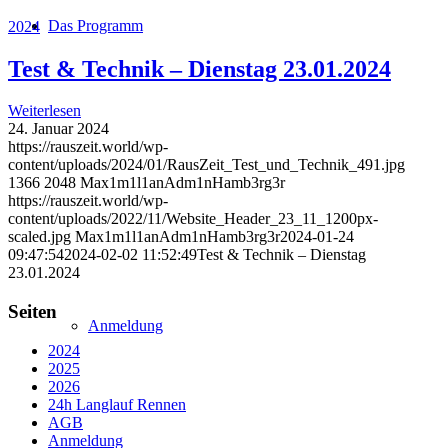
Das Programm
2024
Test & Technik – Dienstag 23.01.2024
Weiterlesen
24. Januar 2024
https://rauszeit.world/wp-
content/uploads/2024/01/RausZeit_Test_und_Technik_491.jpg
1366
2048
Max1m1l1anAdm1nHamb3rg3r
https://rauszeit.world/wp-
content/uploads/2022/11/Website_Header_23_11_1200px-
scaled.jpg
Max1m1l1anAdm1nHamb3rg3r
2024-01-24
09:47:54
2024-02-02 11:52:49
Test & Technik – Dienstag
23.01.2024
Seiten
Anmeldung
2024
2025
2026
24h Langlauf Rennen
AGB
Anmeldung