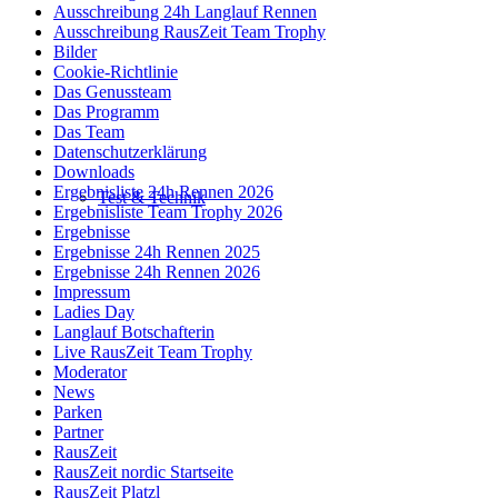
Ausschreibung 24h Langlauf Rennen
Ausschreibung RausZeit Team Trophy
Bilder
Cookie-Richtlinie
Das Genussteam
Das Programm
Das Team
Datenschutzerklärung
Downloads
Ergebnisliste 24h Rennen 2026
Test & Technik
Ergebnisliste Team Trophy 2026
Ergebnisse
Ergebnisse 24h Rennen 2025
Ergebnisse 24h Rennen 2026
Impressum
Ladies Day
Langlauf Botschafterin
Live RausZeit Team Trophy
Moderator
News
Parken
Partner
RausZeit
RausZeit nordic Startseite
RausZeit Platzl