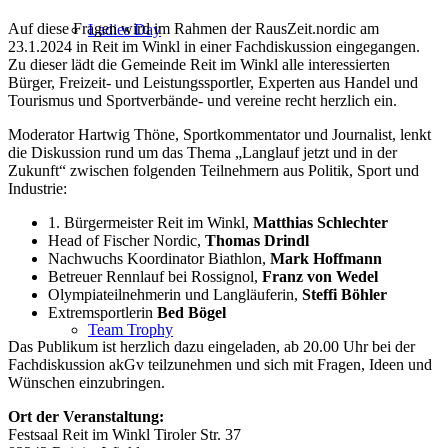
Auf diese Fragen wird im Rahmen der RausZeit.nordic am
Ladies Day
23.1.2024 in Reit im Winkl in einer Fachdiskussion eingegangen.
Zu dieser lädt die Gemeinde Reit im Winkl alle interessierten
Bürger, Freizeit- und Leistungssportler, Experten aus Handel und
Tourismus und Sportverbände- und vereine recht herzlich ein.
Moderator Hartwig Thöne, Sportkommentator und Journalist, lenkt
die Diskussion rund um das Thema „Langlauf jetzt und in der
Zukunft“ zwischen folgenden Teilnehmern aus Politik, Sport und
Industrie:
1. Bürgermeister Reit im Winkl,
Matthias Schlechter
Head of Fischer Nordic,
Thomas Drindl
Nachwuchs Koordinator Biathlon,
Mark Hoffmann
Betreuer Rennlauf bei Rossignol,
Franz von Wedel
Olympiateilnehmerin und Langläuferin,
Steffi Böhler
Extremsportlerin
Bed Bögel
Team Trophy
Das Publikum ist herzlich dazu eingeladen, ab 20.00 Uhr bei der
Fachdiskussion akGv teilzunehmen und sich mit Fragen, Ideen und
Wünschen einzubringen.
Ort der Veranstaltung:
Festsaal Reit im Winkl Tiroler Str. 37