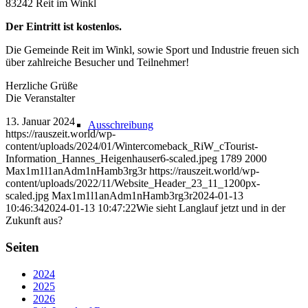
83242 Reit im Winkl
Der Eintritt ist kostenlos.
Die Gemeinde Reit im Winkl, sowie Sport und Industrie freuen sich
über zahlreiche Besucher und Teilnehmer!
Herzliche Grüße
Die Veranstalter
13. Januar 2024
Ausschreibung
https://rauszeit.world/wp-
content/uploads/2024/01/Wintercomeback_RiW_cTourist-
Information_Hannes_Heigenhauser6-scaled.jpeg
1789
2000
Max1m1l1anAdm1nHamb3rg3r
https://rauszeit.world/wp-
content/uploads/2022/11/Website_Header_23_11_1200px-
scaled.jpg
Max1m1l1anAdm1nHamb3rg3r
2024-01-13
10:46:34
2024-01-13 10:47:22
Wie sieht Langlauf jetzt und in der
Zukunft aus?
Seiten
2024
2025
2026