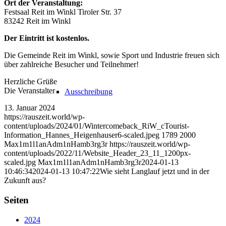
Ort der Veranstaltung:
Festsaal Reit im Winkl Tiroler Str. 37
83242 Reit im Winkl
Der Eintritt ist kostenlos.
Die Gemeinde Reit im Winkl, sowie Sport und Industrie freuen sich
über zahlreiche Besucher und Teilnehmer!
Herzliche Grüße
Die Veranstalter
Ausschreibung
13. Januar 2024
https://rauszeit.world/wp-
content/uploads/2024/01/Wintercomeback_RiW_cTourist-
Information_Hannes_Heigenhauser6-scaled.jpeg
1789
2000
Max1m1l1anAdm1nHamb3rg3r
https://rauszeit.world/wp-
content/uploads/2022/11/Website_Header_23_11_1200px-
scaled.jpg
Max1m1l1anAdm1nHamb3rg3r
2024-01-13
10:46:34
2024-01-13 10:47:22
Wie sieht Langlauf jetzt und in der
Zukunft aus?
Seiten
2024