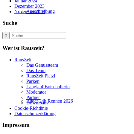
Januar 2024
Dezember 2023
Ausschreibung
November 2023
Suche
Wer ist Rauszeit?
RausZeit
Das Genussteam
Das Team
RausZeit Platzl
Parken
Langlauf Botschafterin
Moderator
Partner
Bilder 24h Rennen 2026
Downloads
Cookie-Richtlinie
Datenschutzerklärung
Impressum