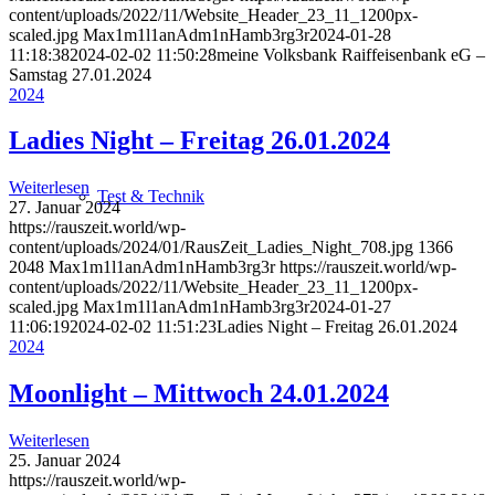
content/uploads/2022/11/Website_Header_23_11_1200px-
scaled.jpg
Max1m1l1anAdm1nHamb3rg3r
2024-01-28
11:18:38
2024-02-02 11:50:28
meine Volksbank Raiffeisenbank eG –
Samstag 27.01.2024
2024
Ladies Night – Freitag 26.01.2024
Weiterlesen
Test & Technik
27. Januar 2024
https://rauszeit.world/wp-
content/uploads/2024/01/RausZeit_Ladies_Night_708.jpg
1366
2048
Max1m1l1anAdm1nHamb3rg3r
https://rauszeit.world/wp-
content/uploads/2022/11/Website_Header_23_11_1200px-
scaled.jpg
Max1m1l1anAdm1nHamb3rg3r
2024-01-27
11:06:19
2024-02-02 11:51:23
Ladies Night – Freitag 26.01.2024
2024
Moonlight – Mittwoch 24.01.2024
Weiterlesen
25. Januar 2024
https://rauszeit.world/wp-