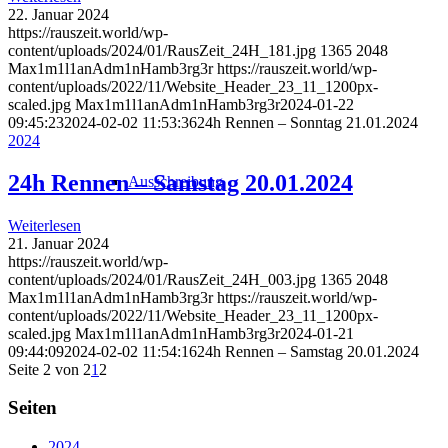
22. Januar 2024
https://rauszeit.world/wp-
content/uploads/2024/01/RausZeit_24H_181.jpg
1365
2048
Max1m1l1anAdm1nHamb3rg3r
https://rauszeit.world/wp-
content/uploads/2022/11/Website_Header_23_11_1200px-
scaled.jpg
Max1m1l1anAdm1nHamb3rg3r
2024-01-22
09:45:23
2024-02-02 11:53:36
24h Rennen – Sonntag 21.01.2024
2024
24h Rennen – Samstag 20.01.2024
Ausschreibung
Weiterlesen
21. Januar 2024
https://rauszeit.world/wp-
content/uploads/2024/01/RausZeit_24H_003.jpg
1365
2048
Max1m1l1anAdm1nHamb3rg3r
https://rauszeit.world/wp-
content/uploads/2022/11/Website_Header_23_11_1200px-
scaled.jpg
Max1m1l1anAdm1nHamb3rg3r
2024-01-21
09:44:09
2024-02-02 11:54:16
24h Rennen – Samstag 20.01.2024
Seite 2 von 2
1
2
Seiten
2024