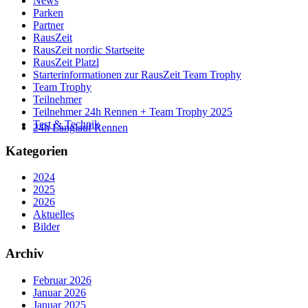
News
Parken
Partner
RausZeit
RausZeit nordic Startseite
RausZeit Platzl
Starterinformationen zur RausZeit Team Trophy
Team Trophy
Teilnehmer
Teilnehmer 24h Rennen + Team Trophy 2025
Test & Technik
24h Langlauf Rennen
Kategorien
2024
2025
2026
Aktuelles
Bilder
Archiv
Februar 2026
Januar 2026
Januar 2025