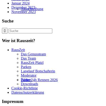
Januar 2024
Dezember 2023
Ausschreibung
November 2023
Suche
Wer ist Rauszeit?
RausZeit
Das Genussteam
Das Team
RausZeit Platzl
Parken
Langlauf Botschafterin
Moderator
Partner
Bilder 24h Rennen 2026
Downloads
Cookie-Richtlinie
Datenschutzerklärung
Impressum