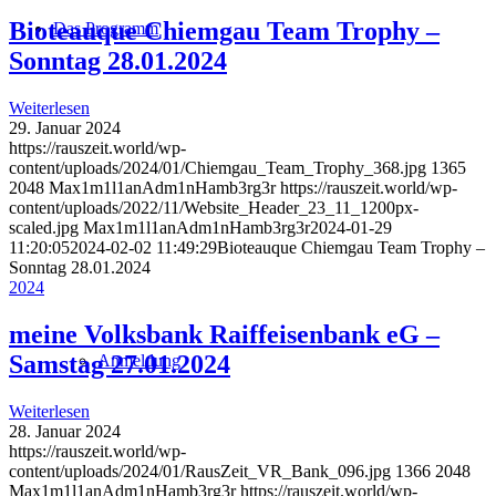
Bioteauque Chiemgau Team Trophy –
Das Programm
Sonntag 28.01.2024
Weiterlesen
29. Januar 2024
https://rauszeit.world/wp-
content/uploads/2024/01/Chiemgau_Team_Trophy_368.jpg
1365
2048
Max1m1l1anAdm1nHamb3rg3r
https://rauszeit.world/wp-
content/uploads/2022/11/Website_Header_23_11_1200px-
scaled.jpg
Max1m1l1anAdm1nHamb3rg3r
2024-01-29
11:20:05
2024-02-02 11:49:29
Bioteauque Chiemgau Team Trophy –
Sonntag 28.01.2024
2024
meine Volksbank Raiffeisenbank eG –
Samstag 27.01.2024
Anmeldung
Weiterlesen
28. Januar 2024
https://rauszeit.world/wp-
content/uploads/2024/01/RausZeit_VR_Bank_096.jpg
1366
2048
Max1m1l1anAdm1nHamb3rg3r
https://rauszeit.world/wp-